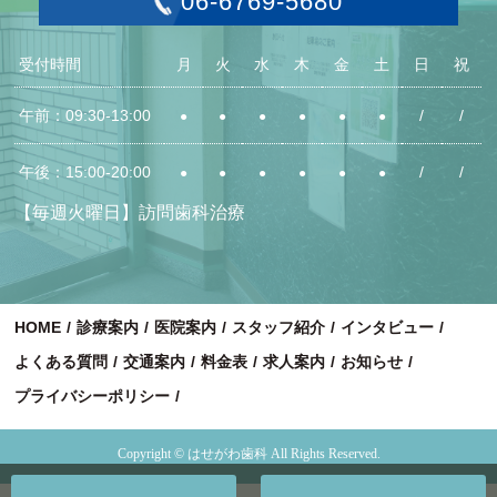
06-6769-5680
受付時間
月
火
水
木
金
土
日
祝
午前：09:30-13:00
/
/
●
●
●
●
●
●
午後：15:00-20:00
/
/
●
●
●
●
●
●
【毎週火曜日】訪問歯科治療
HOME
診療案内
医院案内
スタッフ紹介
インタビュー
よくある質問
交通案内
料金表
求人案内
お知らせ
プライバシーポリシー
Copyright © はせがわ歯科 All Rights Reserved.